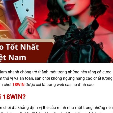
 Nam nhanh chóng trở thành một trong những nền tảng cá cược
m thú vị và an toàn, sân chơi không ngừng nâng cao chất lượng
sân chơi
18WIN
được coi là trang web casino đỉnh cao.
ơi 18WIN?
ân chơi đã khẳng định vị thế của mình như một trong những nền