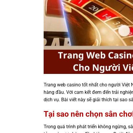
Trang web casino tốt nhất cho người Việt
hàng đầu. Với cam kết đem đến trải nghiệ
dịch vụ. Bài viết này sẽ giải thích tại sao 
Tại sao nên chọn sân ch
Trong quá trình phát triển không ngừng, s