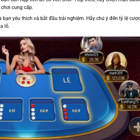
 chơi cung cấp.
 bạn yêu thích và bắt đầu trải nghiệm. Hãy chú ý đến tỷ lệ cượ
a lỗ.