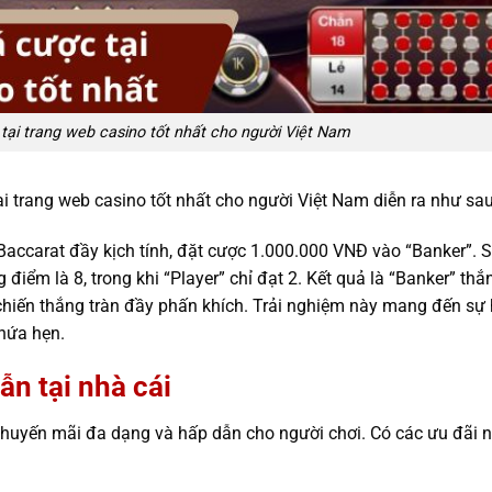
tại trang web casino tốt nhất cho người Việt Nam
i trang web casino tốt nhất cho người Việt Nam diễn ra như sau
Baccarat đầy kịch tính, đặt cược 1.000.000 VNĐ vào “Banker”. 
g điểm là 8, trong khi “Player” chỉ đạt 2. Kết quả là “Banker” thắ
hiến thắng tràn đầy phấn khích. Trải nghiệm này mang đến sự 
 hứa hẹn.
n tại nhà cái
khuyến mãi đa dạng và hấp dẫn cho người chơi. Có các ưu đãi n