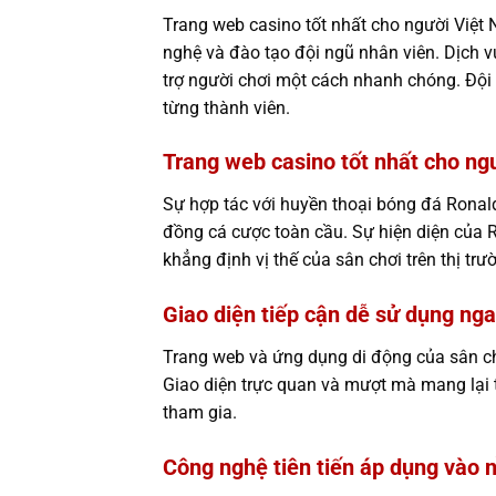
Trang web casino tốt nhất cho người Việt
nghệ và đào tạo đội ngũ nhân viên. Dịch v
trợ người chơi một cách nhanh chóng. Đội
từng thành viên.
Trang web casino tốt nhất cho ngư
Sự hợp tác với huyền thoại bóng đá Ronald
đồng cá cược toàn cầu. Sự hiện diện của 
khẳng định vị thế của sân chơi trên thị trư
Giao diện tiếp cận dễ sử dụng nga
Trang web và ứng dụng di động của sân chơ
Giao diện trực quan và mượt mà mang lại t
tham gia.
Công nghệ tiên tiến áp dụng vào 