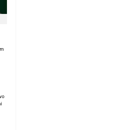
ảm
ivo
i