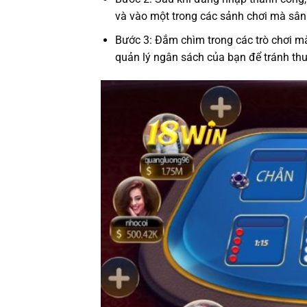
và vào một trong các sảnh chơi mà sân
Bước 3: Đắm chìm trong các trò chơi mà
quản lý ngân sách của bạn để tránh thu