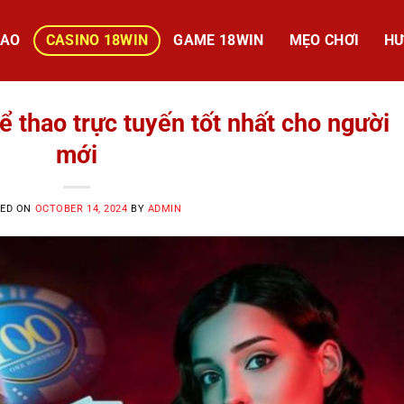
HAO
CASINO 18WIN
GAME 18WIN
MẸO CHƠI
HƯ
 thao trực tuyến tốt nhất cho người
mới
ED ON
OCTOBER 14, 2024
BY
ADMIN