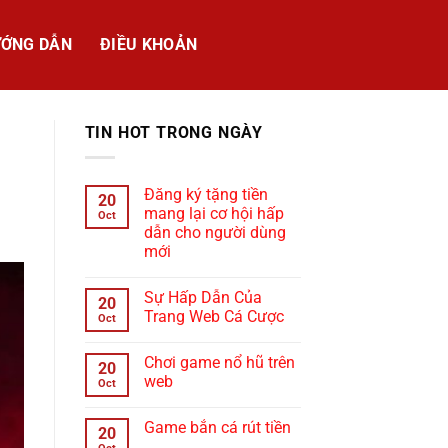
ỚNG DẪN
ĐIỀU KHOẢN
TIN HOT TRONG NGÀY
Đăng ký tặng tiền
20
mang lại cơ hội hấp
Oct
dẫn cho người dùng
mới
Sự Hấp Dẫn Của
20
Trang Web Cá Cược
Oct
Chơi game nổ hũ trên
20
web
Oct
Game bắn cá rút tiền
20