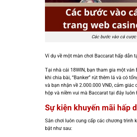
Các bước vào cá cược 
Ví dụ về một màn chơi Baccarat hấp dẫn tạ
Tại nhà cái 18WIN, bạn tham gia một ván 
khi chia bài, “Banker” rút thêm lá và có tổn
và bạn nhận về 2.000.000 VNĐ, cảm giác c
hộp và niềm vui mà Baccarat tại đây luôn
Sự kiện khuyến mãi hấp dẫ
Sân chơi luôn cung cấp các chương trình 
bật như sau: