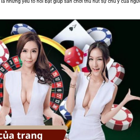
là những yếu tố nổi bật giúp sân chơi thu hút sự chú ý của ngư