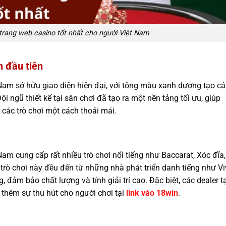
 trang web casino tốt nhất cho người Việt Nam
n đầu tiên
 Nam sở hữu giao diện hiện đại, với tông màu xanh dương tạo c
i ngũ thiết kế tại sân chơi đã tạo ra một nền tảng tối ưu, giúp
 các trò chơi một cách thoải mái.
am cung cấp rất nhiều trò chơi nổi tiếng như Baccarat, Xóc đĩa,
 trò chơi này đều đến từ những nhà phát triển danh tiếng như V
ảm bảo chất lượng và tính giải trí cao. Đặc biệt, các dealer tạ
 thêm sự thu hút cho người chơi tại
link vào 18win
.