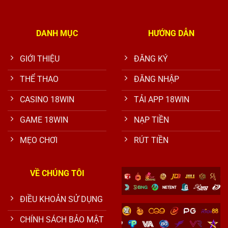
DANH MỤC
HƯỚNG DẪN
GIỚI THIỆU
ĐĂNG KÝ
THỂ THAO
ĐĂNG NHẬP
CASINO 18WIN
TẢI APP 18WIN
GAME 18WIN
NẠP TIỀN
MẸO CHƠI
RÚT TIỀN
VỀ CHÚNG TÔI
ĐIỀU KHOẢN SỬ DỤNG
CHÍNH SÁCH BẢO MẬT