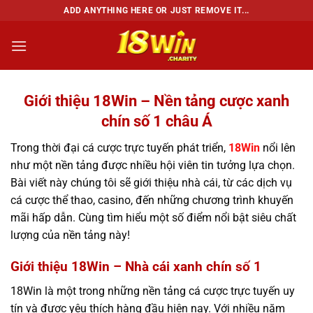
Skip
ADD ANYTHING HERE OR JUST REMOVE IT...
to
content
Giới thiệu 18Win – Nền tảng cược xanh
chín số 1 châu Á
Trong thời đại cá cược trực tuyến phát triển,
18Win
nổi lên
như một nền tảng được nhiều hội viên tin tưởng lựa chọn.
Bài viết này chúng tôi sẽ giới thiệu nhà cái, từ các dịch vụ
cá cược thể thao, casino, đến những chương trình khuyến
mãi hấp dẫn. Cùng tìm hiểu một số điểm nổi bật siêu chất
lượng của nền tảng này!
Giới thiệu 18Win – Nhà cái xanh chín số 1
18Win là một trong những nền tảng cá cược trực tuyến uy
tín và được yêu thích hàng đầu hiện nay. Với nhiều năm