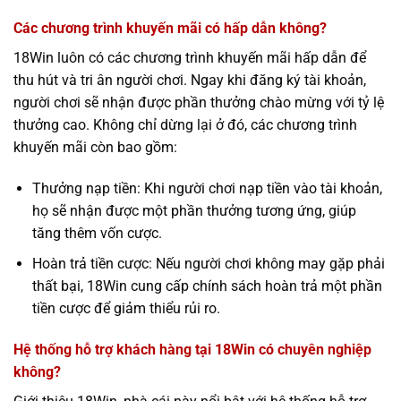
Các chương trình khuyến mãi có hấp dẫn không?
18Win luôn có các chương trình khuyến mãi hấp dẫn để
thu hút và tri ân người chơi. Ngay khi đăng ký tài khoản,
người chơi sẽ nhận được phần thưởng chào mừng với tỷ lệ
thưởng cao. Không chỉ dừng lại ở đó, các chương trình
khuyến mãi còn bao gồm:
Thưởng nạp tiền: Khi người chơi nạp tiền vào tài khoản,
họ sẽ nhận được một phần thưởng tương ứng, giúp
tăng thêm vốn cược.
Hoàn trả tiền cược: Nếu người chơi không may gặp phải
thất bại, 18Win cung cấp chính sách hoàn trả một phần
tiền cược để giảm thiểu rủi ro.
Hệ thống hỗ trợ khách hàng tại 18Win có chuyên nghiệp
không?