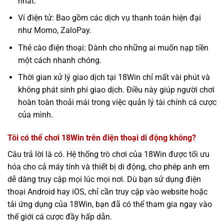
nhất.
Ví điện tử: Bao gồm các dịch vụ thanh toán hiện đại
như Momo, ZaloPay.
Thẻ cào điện thoại: Dành cho những ai muốn nạp tiền
một cách nhanh chóng.
Thời gian xử lý giao dịch tại 18Win chỉ mất vài phút và
không phát sinh phí giao dịch. Điều này giúp người chơi
hoàn toàn thoải mái trong việc quản lý tài chính cá cược
của mình.
Tôi có thể chơi 18Win trên điện thoại di động không?
Câu trả lời là có. Hệ thống trò chơi của 18Win được tối ưu
hóa cho cả máy tính và thiết bị di động, cho phép anh em
dễ dàng truy cập mọi lúc mọi nơi. Dù bạn sử dụng điện
thoại Android hay iOS, chỉ cần truy cập vào website hoặc
tải ứng dụng của 18Win, bạn đã có thể tham gia ngay vào
thế giới cá cược đầy hấp dẫn.