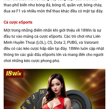
thao phổ biến như bóng đá, bóng rổ, quần vợt, bóng chày,
đua xe F1 và nhiều môn thể thao khác đều có mặt tại đây.
Cá cược eSports
Một trong những điểm nhấn khi giới thiệu về 18Win là sự
đầu tư vào mảng cá cược eSports. Các trò chơi như Liên
Minh Huyền Thoại (LOL), CS, Dota 2, PUBG, và Valorant
đều có các kèo cược hấp dẫn tại đây. 18Win luôn cập nhật
thông tin các giải đấu eSports lớn và mang đến cho người
chơi những kèo cược phong phú.