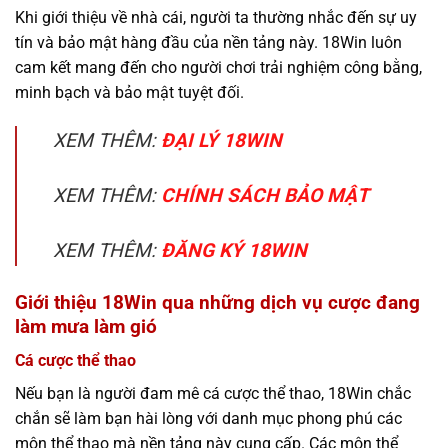
Khi giới thiệu về nhà cái, người ta thường nhắc đến sự uy
tín và bảo mật hàng đầu của nền tảng này. 18Win luôn
cam kết mang đến cho người chơi trải nghiệm công bằng,
minh bạch và bảo mật tuyệt đối.
XEM THÊM:
ĐẠI LÝ 18WIN
XEM THÊM:
CHÍNH SÁCH BẢO MẬT
XEM THÊM:
ĐĂNG KÝ 18WIN
Giới thiệu 18Win qua những dịch vụ cược đang
làm mưa làm gió
Cá cược thể thao
Nếu bạn là người đam mê cá cược thể thao, 18Win chắc
chắn sẽ làm bạn hài lòng với danh mục phong phú các
môn thể thao mà nền tảng này cung cấp. Các môn thể