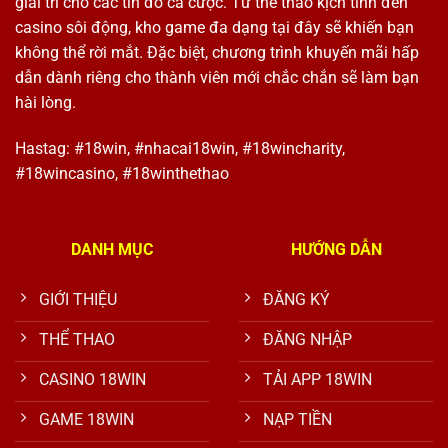
giải trí cho các tín đồ cá cược. Từ thể thao kịch tính đến
casino sôi động, kho game đa dạng tại đây sẽ khiến bạn
không thể rời mắt. Đặc biệt, chương trình khuyến mãi hấp
dẫn dành riêng cho thành viên mới chắc chắn sẽ làm bạn
hài lòng.
Hastag: #18win, #nhacai18win, #18wincharity,
#18wincasino, #18winthethao
DANH MỤC
HƯỚNG DẪN
GIỚI THIỆU
ĐĂNG KÝ
THỂ THAO
ĐĂNG NHẬP
CASINO 18WIN
TẢI APP 18WIN
GAME 18WIN
NẠP TIỀN