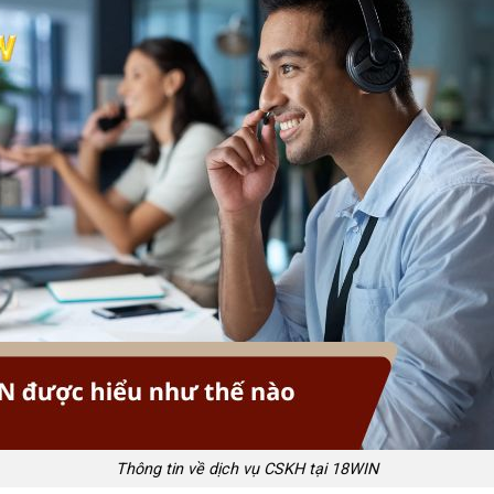
Thông tin về dịch vụ CSKH tại 18WIN