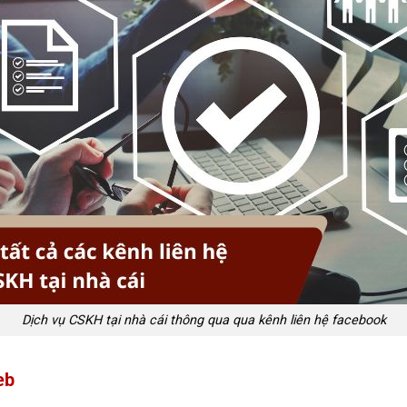
Dịch vụ CSKH tại nhà cái thông qua qua kênh liên hệ facebook
eb