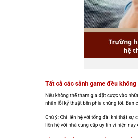
Tất cả các sảnh game đều không
Nếu không thể tham gia đặt cược vào nhữn
nhân lỗi kỹ thuật bên phía chúng tôi. Bạn 
Chú ý: Chỉ liên hệ với tổng đài khi thật s
liên hệ với nhà cung cấp uy tín vì hiện nay