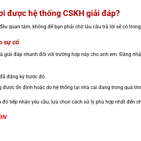
ơi được hệ thống CSKH giải đáp?
đều quan tâm, không để bạn phải chờ lâu câu trả lời sẻ có trong
p sự cố
và giải đáp nhanh đối với trường hợp này cho anh em. Đăng n
đã đăng ký trước đó.
 được ổn định hoặc do hệ thống tại nhà cái đang trong quá trình
 đó tiếp nhận yêu cầu, lựa chọn cách xử lý phù hợp nhất đến c
IN