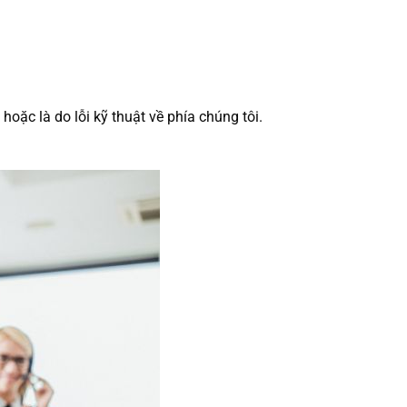
hoặc là do lỗi kỹ thuật về phía chúng tôi.
.