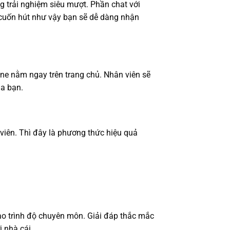
ng trải nghiệm siêu mượt. Phần chat với
à cuốn hút như vậy bạn sẽ dễ dàng nhận
ine nằm ngay trên trang chủ. Nhân viên sẽ
ủa bạn.
iên. Thì đây là phương thức hiệu quả
ao trình độ chuyên môn. Giải đáp thắc mắc
 nhà cái.