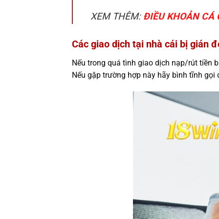
XEM THÊM:
ĐIỀU KHOẢN CÁ
Các giao dịch tại nhà cái bị gián 
Nếu trong quá tình giao dịch nạp/rút tiền b
Nếu gặp trường hợp này hãy bình tĩnh gọi 