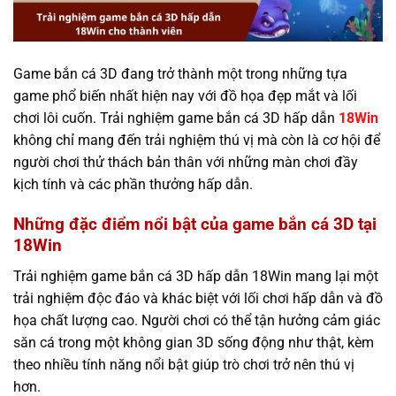
Game bắn cá 3D đang trở thành một trong những tựa
game phổ biến nhất hiện nay với đồ họa đẹp mắt và lối
chơi lôi cuốn. Trải nghiệm game bắn cá 3D hấp dẫn
18Win
không chỉ mang đến trải nghiệm thú vị mà còn là cơ hội để
người chơi thử thách bản thân với những màn chơi đầy
kịch tính và các phần thưởng hấp dẫn.
Những đặc điểm nổi bật của game bắn cá 3D tại
18Win
Trải nghiệm game bắn cá 3D hấp dẫn 18Win mang lại một
trải nghiệm độc đáo và khác biệt với lối chơi hấp dẫn và đồ
họa chất lượng cao. Người chơi có thể tận hưởng cảm giác
săn cá trong một không gian 3D sống động như thật, kèm
theo nhiều tính năng nổi bật giúp trò chơi trở nên thú vị
hơn.