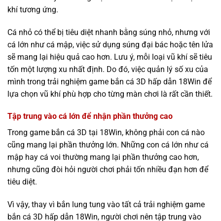
khí tương ứng.
Cá nhỏ có thể bị tiêu diệt nhanh bằng súng nhỏ, nhưng với
cá lớn như cá mập, việc sử dụng súng đại bác hoặc tên lửa
sẽ mang lại hiệu quả cao hơn. Lưu ý, mỗi loại vũ khí sẽ tiêu
tốn một lượng xu nhất định. Do đó, việc quản lý số xu của
mình trong trải nghiệm game bắn cá 3D hấp dẫn 18Win để
lựa chọn vũ khí phù hợp cho từng màn chơi là rất cần thiết.
Tập trung vào cá lớn để nhận phần thưởng cao
Trong game bắn cá 3D tại 18Win, không phải con cá nào
cũng mang lại phần thưởng lớn. Những con cá lớn như cá
mập hay cá voi thường mang lại phần thưởng cao hơn,
nhưng cũng đòi hỏi người chơi phải tốn nhiều đạn hơn để
tiêu diệt.
Vì vậy, thay vì bắn lung tung vào tất cả trải nghiệm game
bắn cá 3D hấp dẫn 18Win, người chơi nên tập trung vào