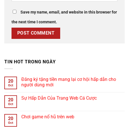
Save my name, email, and website in this browser for
the next time I comment.
TIN HOT TRONG NGÀY
Đăng ký tặng tiền mang lại cơ hội hấp dẫn cho
20
người dùng mới
Oct
Sự Hấp Dẫn Của Trang Web Cá Cược
20
Oct
Chơi game nổ hũ trên web
20
Oct