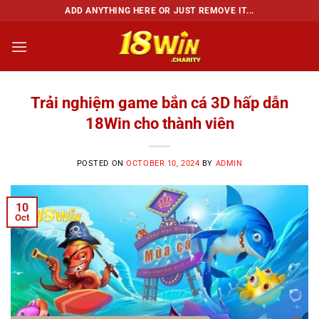
Skip
ADD ANYTHING HERE OR JUST REMOVE IT...
to
content
Trải nghiệm game bắn cá 3D hấp dẫn
18Win cho thành viên
POSTED ON
OCTOBER 10, 2024
BY
ADMIN
10
Oct