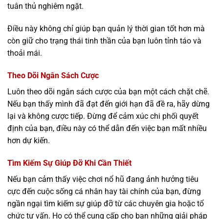
tuân thủ nghiêm ngặt.
Điều này không chỉ giúp bạn quản lý thời gian tốt hơn mà
còn giữ cho trạng thái tinh thần của bạn luôn tỉnh táo và
thoải mái.
Theo Dõi Ngân Sách Cược
Luôn theo dõi ngân sách cược của bạn một cách chặt chẽ.
Nếu bạn thấy mình đã đạt đến giới hạn đã đề ra, hãy dừng
lại và không cược tiếp. Đừng để cảm xúc chi phối quyết
định của bạn, điều này có thể dẫn đến việc bạn mất nhiều
hơn dự kiến.
Tìm Kiếm Sự Giúp Đỡ Khi Cần Thiết
Nếu bạn cảm thấy việc chơi nổ hũ đang ảnh hưởng tiêu
cực đến cuộc sống cá nhân hay tài chính của bạn, đừng
ngần ngại tìm kiếm sự giúp đỡ từ các chuyên gia hoặc tổ
chức tư vấn. Họ có thể cung cấp cho bạn những giải pháp