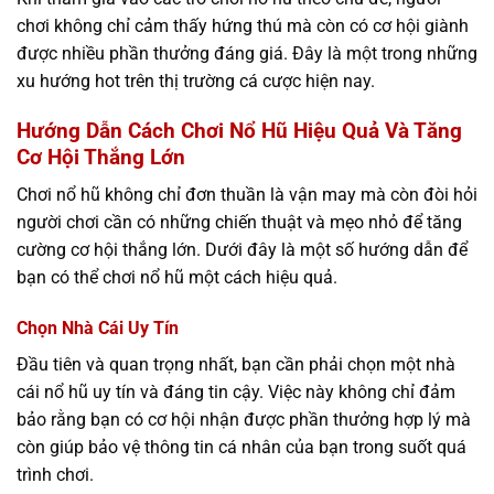
chơi không chỉ cảm thấy hứng thú mà còn có cơ hội giành
được nhiều phần thưởng đáng giá. Đây là một trong những
xu hướng hot trên thị trường cá cược hiện nay.
Hướng Dẫn Cách Chơi Nổ Hũ Hiệu Quả Và Tăng
Cơ Hội Thắng Lớn
Chơi nổ hũ không chỉ đơn thuần là vận may mà còn đòi hỏi
người chơi cần có những chiến thuật và mẹo nhỏ để tăng
cường cơ hội thắng lớn. Dưới đây là một số hướng dẫn để
bạn có thể chơi nổ hũ một cách hiệu quả.
Chọn Nhà Cái Uy Tín
Đầu tiên và quan trọng nhất, bạn cần phải chọn một nhà
cái nổ hũ uy tín và đáng tin cậy. Việc này không chỉ đảm
bảo rằng bạn có cơ hội nhận được phần thưởng hợp lý mà
còn giúp bảo vệ thông tin cá nhân của bạn trong suốt quá
trình chơi.