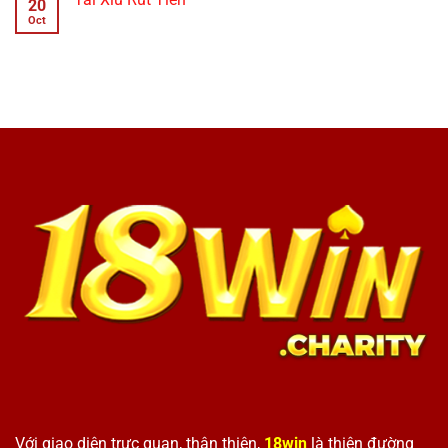
20
Oct
Với giao diện trực quan, thân thiện,
18win
là thiên đường