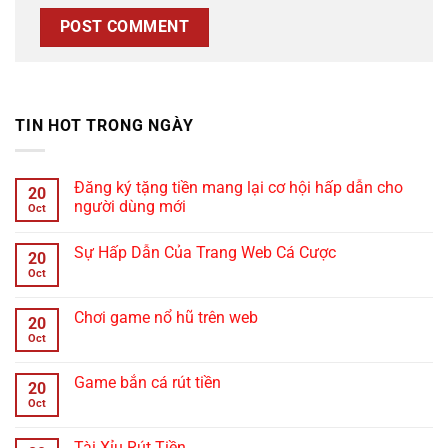
TIN HOT TRONG NGÀY
Đăng ký tặng tiền mang lại cơ hội hấp dẫn cho
20
người dùng mới
Oct
Sự Hấp Dẫn Của Trang Web Cá Cược
20
Oct
Chơi game nổ hũ trên web
20
Oct
Game bắn cá rút tiền
20
Oct
Tài Xỉu Rút Tiền