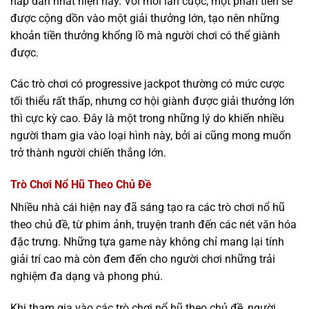
hấp dẫn nhất hiện nay. Với mỗi lần cược, một phần tiền sẽ
được cộng dồn vào một giải thưởng lớn, tạo nên những
khoản tiền thưởng khổng lồ mà người chơi có thể giành
được.
Các trò chơi có progressive jackpot thường có mức cược
tối thiểu rất thấp, nhưng cơ hội giành được giải thưởng lớn
thì cực kỳ cao. Đây là một trong những lý do khiến nhiều
người tham gia vào loại hình này, bởi ai cũng mong muốn
trở thành người chiến thắng lớn.
Trò Chơi Nổ Hũ Theo Chủ Đề
Nhiều nhà cái hiện nay đã sáng tạo ra các trò chơi nổ hũ
theo chủ đề, từ phim ảnh, truyện tranh đến các nét văn hóa
đặc trưng. Những tựa game này không chỉ mang lại tính
giải trí cao mà còn đem đến cho người chơi những trải
nghiệm đa dạng và phong phú.
Khi tham gia vào các trò chơi nổ hũ theo chủ đề, người