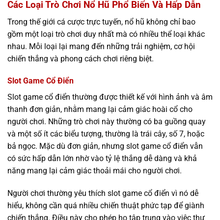
Các Loại Trò Chơi Nổ Hũ Phổ Biến Và Hấp Dẫn
Trong thế giới cá cược trực tuyến, nổ hũ không chỉ bao
gồm một loại trò chơi duy nhất mà có nhiều thể loại khác
nhau. Mỗi loại lại mang đến những trải nghiệm, cơ hội
chiến thắng và phong cách chơi riêng biệt.
Slot Game Cổ Điển
Slot game cổ điển thường được thiết kế với hình ảnh và âm
thanh đơn giản, nhằm mang lại cảm giác hoài cổ cho
người chơi. Những trò chơi này thường có ba guồng quay
và một số ít các biểu tượng, thường là trái cây, số 7, hoặc
bả ngọc. Mặc dù đơn giản, nhưng slot game cổ điển vẫn
có sức hấp dẫn lớn nhờ vào tỷ lệ thắng dễ dàng và khả
năng mang lại cảm giác thoải mái cho người chơi.
Người chơi thường yêu thích slot game cổ điển vì nó dễ
hiểu, không cần quá nhiều chiến thuật phức tạp để giành
chiến thắng. Điều này cho phép họ tập trung vào việc thư