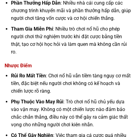
Phần Thưởng Hấp Dẫn
: Nhiều nhà cái cung cấp các
chương trình khuyến mãi và phần thưởng hấp dẫn, giúp
người chơi tăng vốn cược và cơ hội chiến thắng.
Tham Gia Miễn Phí
: Nhiều trò chơi nổ hũ cho phép
người chơi thử nghiệm trước khi đặt cược bằng tiền
thật, tạo cơ hội học hỏi và làm quen mà không cần rủi
ro.
Nhược Điểm
Rủi Ro Mất Tiền
: Chơi nổ hũ vẫn tiềm tàng nguy cơ mất
tiền, đặc biệt nếu người chơi không có kế hoạch và
chiến lược rõ ràng.
Phụ Thuộc Vào May Rủi
: Trò chơi nổ hũ chủ yếu dựa
vào vận may. Không có một chiến lược nào đảm bảo
chắc chắn thắng, điều này có thể gây ra cảm giác thất
vọng cho những người chơi kiên nhẫn.
Có Thể Gây Nghiện
: Việc tham gia cá cược quá nhiều