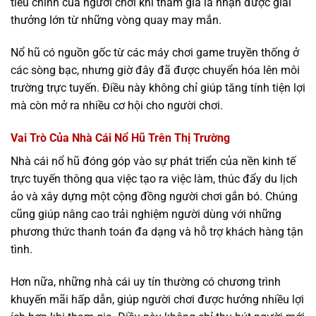
tiêu chính của người chơi khi tham gia là nhận được giải
thưởng lớn từ những vòng quay may mắn.
Nổ hũ có nguồn gốc từ các máy chơi game truyền thống ở
các sòng bạc, nhưng giờ đây đã được chuyển hóa lên môi
trường trực tuyến. Điều này không chỉ giúp tăng tính tiện lợi
mà còn mở ra nhiều cơ hội cho người chơi.
Vai Trò Của Nhà Cái Nổ Hũ Trên Thị Trường
Nhà cái nổ hũ đóng góp vào sự phát triển của nền kinh tế
trực tuyến thông qua việc tạo ra việc làm, thúc đẩy du lịch
ảo và xây dựng một cộng đồng người chơi gắn bó. Chúng
cũng giúp nâng cao trải nghiệm người dùng với những
phương thức thanh toán đa dạng và hỗ trợ khách hàng tận
tình.
Hơn nữa, những nhà cái uy tín thường có chương trình
khuyến mãi hấp dẫn, giúp người chơi được hưởng nhiều lợi