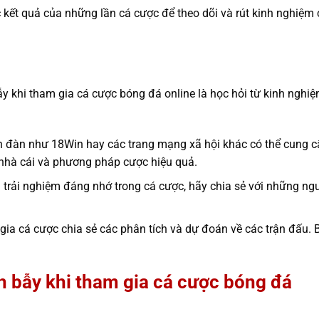
ác kết quả của những lần cá cược để theo dõi và rút kinh nghiệm
y khi tham gia cá cược bóng đá online là học hỏi từ kinh nghi
n đàn như 18Win hay các trang mạng xã hội khác có thể cung c
 nhà cái và phương pháp cược hiệu quả.
 trải nghiệm đáng nhớ trong cá cược, hãy chia sẻ với những ng
gia cá cược chia sẻ các phân tích và dự đoán về các trận đấu. 
nh bẫy khi tham gia cá cược bóng đá