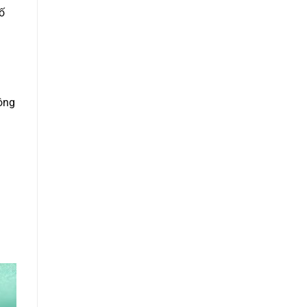
ố
ông