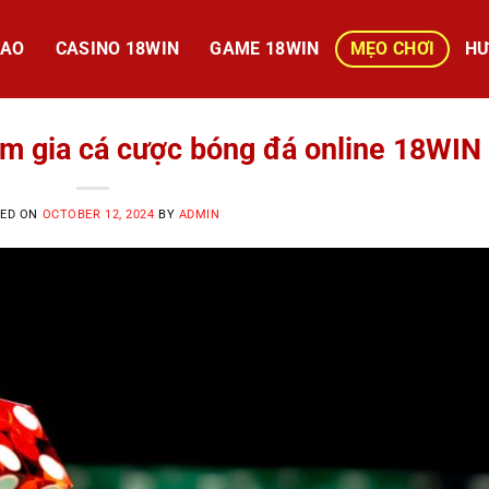
HAO
CASINO 18WIN
GAME 18WIN
MẸO CHƠI
HƯ
am gia cá cược bóng đá online 18WIN
ED ON
OCTOBER 12, 2024
BY
ADMIN