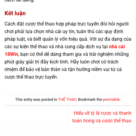
Kết luận
Cách đặt cược thể thao hợp pháp trực tuyến đòi hỏi người
chơi phải lựa chọn nhà cái uy tín, tuân thủ các quy định
pháp luật, và biết quản lý vốn hiệu quả. Với sự đa dạng của
các sự kiện thể thao và nhà cung cấp dịch vụ tại
nhà cái
18Win
, bạn có thể dễ dàng tham gia và trải nghiệm những
phút giây giải trí đầy kịch tính. Hãy luôn chơi có trách
nhiệm để bảo vệ bản thân và tận hưởng niềm vui từ cá
cược thể thao trực tuyến.
This entry was posted in
THỂ THAO
. Bookmark the
permalink
.
Hiểu về tỷ lệ cược và thanh
toán trong cá cược thể thao