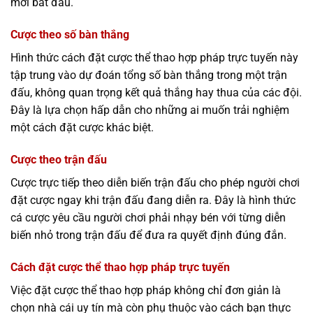
mới bắt đầu.
Cược theo số bàn thắng
Hình thức cách đặt cược thể thao hợp pháp trực tuyến này
tập trung vào dự đoán tổng số bàn thắng trong một trận
đấu, không quan trọng kết quả thắng hay thua của các đội.
Đây là lựa chọn hấp dẫn cho những ai muốn trải nghiệm
một cách đặt cược khác biệt.
Cược theo trận đấu
Cược trực tiếp theo diễn biến trận đấu cho phép người chơi
đặt cược ngay khi trận đấu đang diễn ra. Đây là hình thức
cá cược yêu cầu người chơi phải nhạy bén với từng diễn
biến nhỏ trong trận đấu để đưa ra quyết định đúng đắn.
Cách đặt cược thể thao hợp pháp trực tuyến
Việc đặt cược thể thao hợp pháp không chỉ đơn giản là
chọn nhà cái uy tín mà còn phụ thuộc vào cách bạn thực