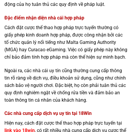
động của họ tuân thủ các quy định về pháp luật.
Đặc điểm nhận diện nhà cái hợp pháp
Cách đặt cược thể thao hợp pháp trực tuyến thường có
giấy phép kinh doanh hợp pháp, được công nhận bởi các
tổ chức quản lý nổi tiếng như Malta Gaming Authority
(MGA) hay Curacao eGaming. Việc có giấy phép này không
chỉ bảo đảm tính hợp pháp mà còn thể hiện sự minh bạch.
Ngoài ra, các nhà cái uy tín cũng thường cung cấp thông
tin rõ ràng về dịch vụ, điều khoản sử dụng, cũng như chính
sách bảo vệ người chơi. Đặc biệt, họ còn phải tuân thủ các
quy định nghiêm ngặt về chống rửa tiền và đảm bảo an
toàn thông tin cá nhân của khách hàng.
Các nhà cung cấp dịch vụ uy tín tại 18Win
Hiện nay, cách đặt cược thể thao hợp pháp trực tuyến tại
link vào 18win
, có rất nhiều nhà cung cấp dịch vụ cược thể