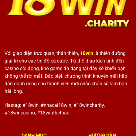
Với giao diện trực quan, thân thiện,
18win
là thiên đường
giải trí cho các tín đồ cá cược. Từ thể thao kịch tính đến
casino sôi động, kho game đa dạng tại đây sẽ khiến bạn
không thể rời mắt. Đặc biệt, chương trình khuyến mãi hấp
dẫn dành riêng cho thành viên mới chắc chắn sẽ làm bạn
hài lòng.
Hastag: #18win, #nhacai18win, #18wincharity,
#18wincasino, #18winthethao
DANH MỤC
HƯỚNG DẪN