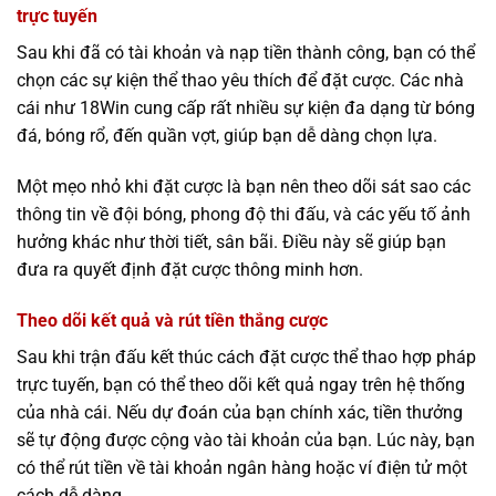
trực tuyến
Sau khi đã có tài khoản và nạp tiền thành công, bạn có thể
chọn các sự kiện thể thao yêu thích để đặt cược. Các nhà
cái như 18Win cung cấp rất nhiều sự kiện đa dạng từ bóng
đá, bóng rổ, đến quần vợt, giúp bạn dễ dàng chọn lựa.
Một mẹo nhỏ khi đặt cược là bạn nên theo dõi sát sao các
thông tin về đội bóng, phong độ thi đấu, và các yếu tố ảnh
hưởng khác như thời tiết, sân bãi. Điều này sẽ giúp bạn
đưa ra quyết định đặt cược thông minh hơn.
Theo dõi kết quả và rút tiền thắng cược
Sau khi trận đấu kết thúc cách đặt cược thể thao hợp pháp
trực tuyến, bạn có thể theo dõi kết quả ngay trên hệ thống
của nhà cái. Nếu dự đoán của bạn chính xác, tiền thưởng
sẽ tự động được cộng vào tài khoản của bạn. Lúc này, bạn
có thể rút tiền về tài khoản ngân hàng hoặc ví điện tử một
cách dễ dàng.