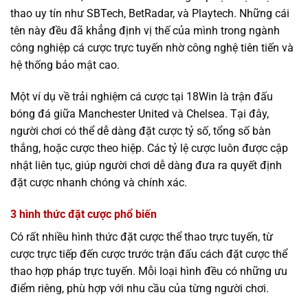
thao uy tín như SBTech, BetRadar, và Playtech. Những cái
tên này đều đã khẳng định vị thế của mình trong ngành
công nghiệp cá cược trực tuyến nhờ công nghệ tiên tiến và
hệ thống bảo mật cao.
Một ví dụ về trải nghiệm cá cược tại 18Win là trận đấu
bóng đá giữa Manchester United và Chelsea. Tại đây,
người chơi có thể dễ dàng đặt cược tỷ số, tổng số bàn
thắng, hoặc cược theo hiệp. Các tỷ lệ cược luôn được cập
nhật liên tục, giúp người chơi dễ dàng đưa ra quyết định
đặt cược nhanh chóng và chính xác.
3 hình thức đặt cược phổ biến
Có rất nhiều hình thức đặt cược thể thao trực tuyến, từ
cược trực tiếp đến cược trước trận đấu cách đặt cược thể
thao hợp pháp trực tuyến. Mỗi loại hình đều có những ưu
điểm riêng, phù hợp với nhu cầu của từng người chơi.