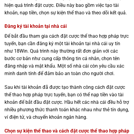
hiện quá trình đặt cược. Điều này bao gồm việc tạo tài
khoản, nạp tiền, chọn sự kiện thể thao và theo dõi kết quả.
Đăng ký tài khoản tại nhà cái
Để bắt đầu tham gia cách đặt cược thể thao hợp pháp trực
tuyến, bạn cần đăng ký một tài khoản tại nhà cái uy tín
như 18Win. Quá trình này thường rất đơn giản với các
bước cơ bản như cung cấp thông tin cá nhân, chọn tên
đăng nhập và mật khẩu. Một số nhà cái còn yêu cầu xác
minh danh tính để đảm bảo an toàn cho người chơi.
Sau khi tài khoản đã được tạo thành công cách đặt cược
thể thao hợp pháp trực tuyến, bạn có thể nạp tiền vào tài
khoản để bắt đầu đặt cược. Hầu hết các nhà cái đều hỗ trợ
nhiều phương thức thanh toán khác nhau như thẻ tín dụng,
ví điện tử, và chuyển khoản ngân hàng.
Chọn sự kiện thể thao và cách đặt cược thể thao hợp pháp