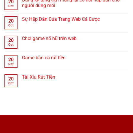
20
người dùng mới
Oct
Sự Hấp Dẫn Của Trang Web Cá Cược
20
Oct
Chơi game nổ hũ trên web
20
Oct
Game bắn cá rút tiền
20
Oct
Tài Xỉu Rút Tiền
20
Oct