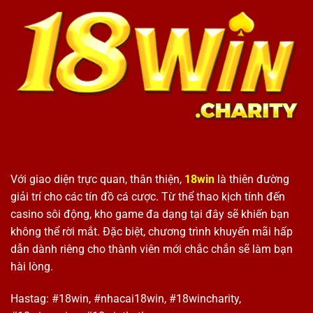
Với giao diện trực quan, thân thiện,
18win
là thiên đường
giải trí cho các tín đồ cá cược. Từ thể thao kịch tính đến
casino sôi động, kho game đa dạng tại đây sẽ khiến bạn
không thể rời mắt. Đặc biệt, chương trình khuyến mãi hấp
dẫn dành riêng cho thành viên mới chắc chắn sẽ làm bạn
hài lòng.
Hastag: #18win, #nhacai18win, #18wincharity,